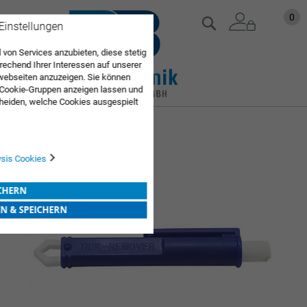
Zum
Mein
0
Suche
 Einstellungen
Inhalt
springen
 von Services anzubieten, diese stetig
echend Ihrer Interessen auf unserer
webseiten anzuzeigen. Sie können
 Cookie-Gruppen anzeigen lassen und
heiden, welche Cookies ausgespielt
Sie diese Auswahl. Wenn Sie "alle
en Sie in die Verwendung aller Cookies
Zum
Sie nach Ihrer Bestätigung in unserer
Ende
der
ysis Cookies
Bildgalerie
springen
ICHERN
EN & SPEICHERN