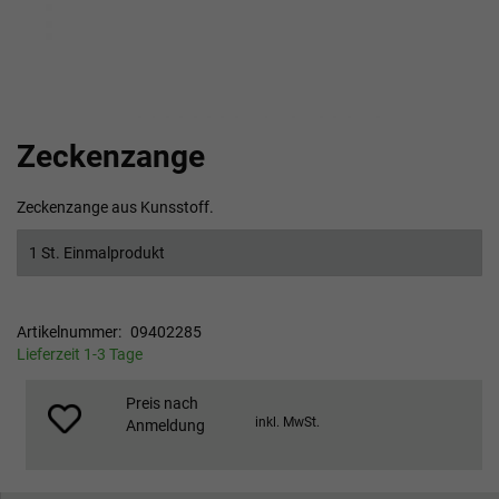
Zum
Zeckenzange
Anfang
der
Bildgalerie
Zeckenzange aus Kunsstoff.
springen
1 St. Einmalprodukt
Artikelnummer
09402285
Lieferzeit 1-3 Tage
Preis nach
inkl. MwSt.
Anmeldung