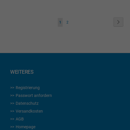
WUNSCHLISTE
WUNSCHLISTE
HINZUFÜGEN
HINZUFÜGEN
Seite
Seite
Weite
Sie
Seite
1
2
lesen
gerade
die
Seite
WEITERES
Registrierung
Passwort anfordern
Datenschutz
Versandkosten
AGB
Homepage