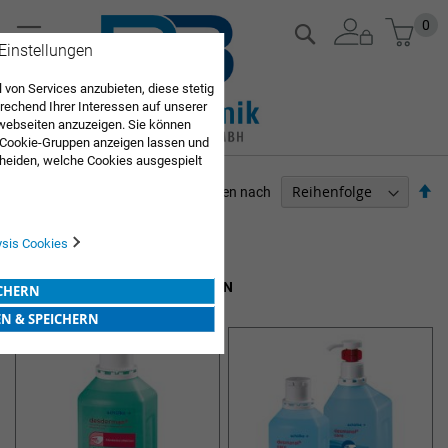
Zum
Mein
0
Suche
Inhalt
 Einstellungen
springen
 von Services anzubieten, diese stetig
echend Ihrer Interessen auf unserer
webseiten anzuzeigen. Sie können
 Cookie-Gruppen anzeigen lassen und
heiden, welche Cookies ausgespielt
Sie diese Auswahl. Wenn Sie "alle
Ab
Sortieren nach
en Sie in die Verwendung aller Cookies
so
Sie nach Ihrer Bestätigung in unserer
PFLEGEBEDARF
ysis Cookies
Artikel
1
-
12
von
13
HAUT- UND HÄNDEDESINFEKTION
ICHERN
EN & SPEICHERN