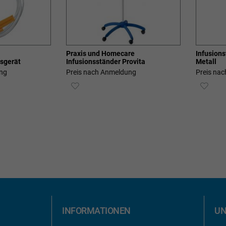
Praxis und Homecare
Infusion
nsgerät
Infusionsständer Provita
Metall
ng
Preis nach Anmeldung
Preis na
ZUR
ZUR
E
WUNSCHLISTE
WUN
HINZUFÜGEN
HIN
INFORMATIONEN
UN