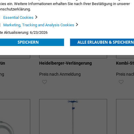
ies ein. Weitere Informationen erhalten Sie nach Ihrer Bestätigung in unserer
nschutzerklärung.
Essential Cookies
Marketing, Tracking and Analysis Cookies
te Aktualisierung: 6/23/2026
SPEICHERN
ALLE ERLAUBEN & SPEICHERN
rün
Heidelberger-Verlängerung
Kombi-St
ng
Preis nach Anmeldung
Preis na
ZUR
ZUR
E
WUNSCHLISTE
WUN
HINZUFÜGEN
HIN