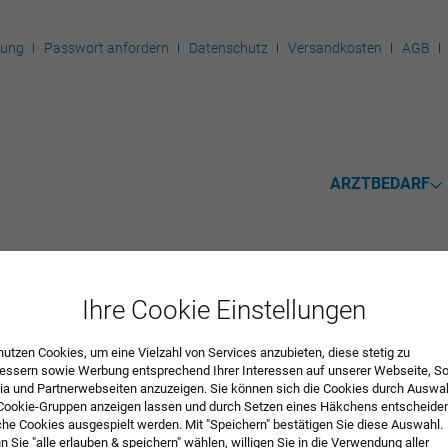
rung
Passwort anfordern
Datenschutz
Versandkosten
AGB
ARZTBEDARF
Ihre Cookie Einstellungen
mente
nutzen Cookies, um eine Vielzahl von Services anzubieten, diese stetig zu
essern sowie Werbung entsprechend Ihrer Interessen auf unserer Webseite, So
a und Partnerwebseiten anzuzeigen. Sie können sich die Cookies durch Auswa
R
Cookie-Gruppen anzeigen lassen und durch Setzen eines Häkchens entscheide
he Cookies ausgespielt werden. Mit "Speichern" bestätigen Sie diese Auswahl.
 Sie "alle erlauben & speichern" wählen, willigen Sie in die Verwendung aller