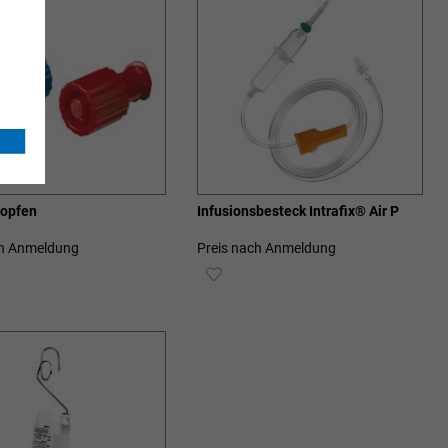
opfen
Infusionsbesteck Intrafix® Air P
ch Anmeldung
Preis nach Anmeldung
ZUR
SCHLISTE
WUNSCHLISTE
ZUFÜGEN
HINZUFÜGEN