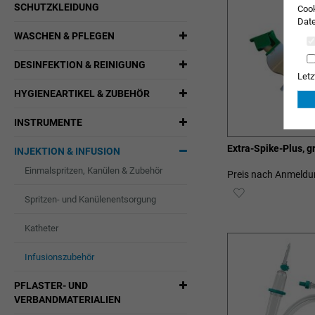
SCHUTZKLEIDUNG
Cook
Date
WASCHEN & PFLEGEN
DESINFEKTION & REINIGUNG
Letz
HYGIENEARTIKEL & ZUBEHÖR
INSTRUMENTE
Extra-Spike-Plus, g
INJEKTION & INFUSION
Einmalspritzen, Kanülen & Zubehör
Preis nach Anmeldu
ZUR
Spritzen- und Kanülenentsorgung
WUNSCHLIST
Katheter
HINZUFÜGEN
Infusionszubehör
PFLASTER- UND
VERBANDMATERIALIEN