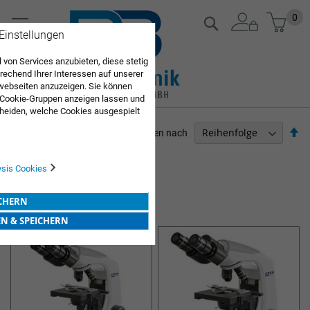
Zum
Mein
0
Suche
Inhalt
 Einstellungen
springen
 von Services anzubieten, diese stetig
echend Ihrer Interessen auf unserer
webseiten anzuzeigen. Sie können
 Cookie-Gruppen anzeigen lassen und
heiden, welche Cookies ausgespielt
Sie diese Auswahl. Wenn Sie "alle
Ab
Sortieren nach
en Sie in die Verwendung aller Cookies
so
Sie nach Ihrer Bestätigung in unserer
ARZTBEDARF
ysis Cookies
Artikel
1
-
12
von
22
LABORGERÄTE
ICHERN
EN & SPEICHERN