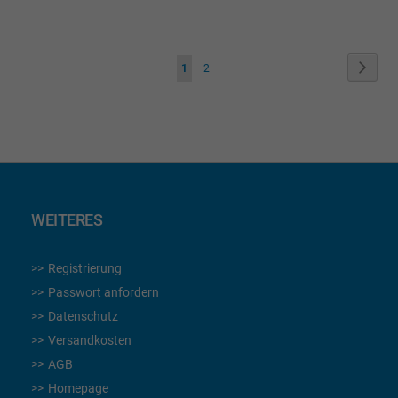
WUNSCHLISTE
WUNSCHLISTE
HINZUFÜGEN
HINZUFÜGEN
Seite
Seite
Weite
Sie
Seite
1
2
lesen
gerade
die
Seite
WEITERES
Registrierung
Passwort anfordern
Datenschutz
Versandkosten
AGB
Homepage