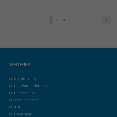
WUNSCHLISTE
WUNSCHLISTE
HINZUFÜGEN
HINZUFÜGEN
Seite
Seite
Weite
Sie
Seite
Seite
1
2
3
lesen
gerade
die
Seite
WEITERES
Registrierung
Passwort anfordern
Datenschutz
Versandkosten
AGB
Homepage