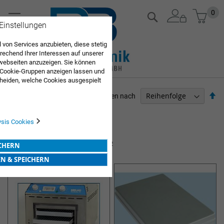
Zum
Mein
0
Suche
Inhalt
 Einstellungen
springen
 von Services anzubieten, diese stetig
echend Ihrer Interessen auf unserer
webseiten anzuzeigen. Sie können
 Cookie-Gruppen anzeigen lassen und
heiden, welche Cookies ausgespielt
Sie diese Auswahl. Wenn Sie "alle
Ab
Sortieren nach
en Sie in die Verwendung aller Cookies
so
Sie nach Ihrer Bestätigung in unserer
ARZTBEDARF
ysis Cookies
Artikel
1
-
12
von
29
STERILISATOREN UND ZUBEHÖR
ICHERN
EN & SPEICHERN