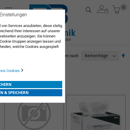
Zum
Mein
0
Suche
Inhalt
 Einstellungen
springen
 von Services anzubieten, diese stetig
echend Ihrer Interessen auf unserer
webseiten anzuzeigen. Sie können
 Cookie-Gruppen anzeigen lassen und
heiden, welche Cookies ausgespielt
Sie diese Auswahl. Wenn Sie "alle
Ab
Sortieren nach
en Sie in die Verwendung aller Cookies
so
Sie nach Ihrer Bestätigung in unserer
ARZTBEDARF
ysis Cookies
Artikel
1
-
12
von
51
HYGIENEPAPIER UND ZUBEHÖR
ICHERN
EN & SPEICHERN