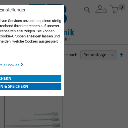
Zum
Mein
0
Suche
 Einstellungen
Inhalt
springen
 von Services anzubieten, diese stetig
echend Ihrer Interessen auf unserer
webseiten anzuzeigen. Sie können
 Cookie-Gruppen anzeigen lassen und
heiden, welche Cookies ausgespielt
Sie diese Auswahl. Wenn Sie "alle
en Sie in die Verwendung aller Cookies
Ab
Sortieren nach
Sie nach Ihrer Bestätigung in unserer
so
ARZTBEDARF
ysis Cookies
1
Artikel
ICHERN
WUNDSPÜLUNG
EN & SPEICHERN