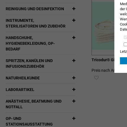
Medi
REINIGUNG UND DESINFEKTION
der 
welc
Wenn
INSTRUMENTE,
Cook
STERILISATOREN UND ZUBEHÖR
Date
HANDSCHUHE,
HYGIENEBEKLEIDUNG, OP-
BEDARF
Letz
Tricodur® Gilchrist
SPRITZEN, KANÜLEN UND
INFUSIONSZUBEHÖR
Preis nach Anmeldu
ZUR
NATURHEILKUNDE
WUNSCHLIST
LABORARTIKEL
HINZUFÜGEN
ANÄSTHESIE, BEATMUNG UND
NOTFALL
OP- UND
STATIONSAUSSTATTUNG