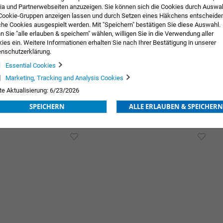
a und Partnerwebseiten anzuzeigen. Sie können sich die Cookies durch Auswa
Cookie-Gruppen anzeigen lassen und durch Setzen eines Häkchens entscheide
he Cookies ausgespielt werden. Mit "Speichern" bestätigen Sie diese Auswahl.
 Sie "alle erlauben & speichern" wählen, willigen Sie in die Verwendung aller
ies ein. Weitere Informationen erhalten Sie nach Ihrer Bestätigung in unserer
nschutzerklärung.
Essential Cookies
Marketing, Tracking and Analysis Cookies
te Aktualisierung: 6/23/2026
Tricodur® Talo Air
Tricodur
SPEICHERN
ALLE ERLAUBEN & SPEICHERN
ng
Preis nach Anmeldung
Preis na
ZUR
ZUR
E
WUNSCHLISTE
WUN
HINZUFÜGEN
HIN