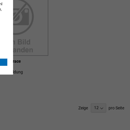
hl
n,
® Talobrace
ch Anmeldung
SCHLISTE
ZUFÜGEN
Zeige
pro Seite