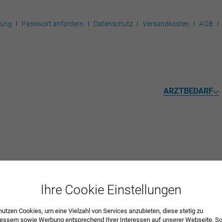
rung
Passwort anfordern
Datenschutz
Versandkosten
AGB
ARZTBEDARF
mente
Ihre Cookie Einstellungen
nutzen Cookies, um eine Vielzahl von Services anzubieten, diese stetig zu
essern sowie Werbung entsprechend Ihrer Interessen auf unserer Webseite, So