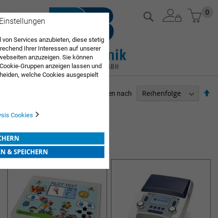
Zum
Mein
0
Suche
 Einstellungen
Inhalt
springen
 von Services anzubieten, diese stetig
echend Ihrer Interessen auf unserer
webseiten anzuzeigen. Sie können
 Cookie-Gruppen anzeigen lassen und
heiden, welche Cookies ausgespielt
Sie diese Auswahl. Wenn Sie "alle
Ab
en Sie in die Verwendung aller Cookies
Sortieren nach
Sie nach Ihrer Bestätigung in unserer
so
ARZTBEDARF
ysis Cookies
8
Elemente
ICHERN
HÖR- UND SEHTESTGERÄTE
EN & SPEICHERN