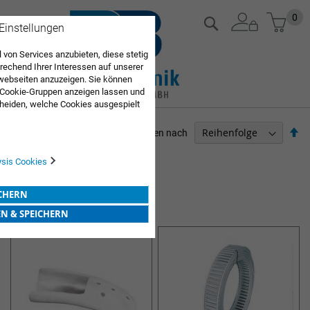
Zum
Mein
0
Suche
 Einstellungen
Inhalt
springen
 von Services anzubieten, diese stetig
echend Ihrer Interessen auf unserer
webseiten anzuzeigen. Sie können
 Cookie-Gruppen anzeigen lassen und
heiden, welche Cookies ausgespielt
Sie diese Auswahl. Wenn Sie "alle
en Sie in die Verwendung aller Cookies
Ab
Sortieren nach
Sie nach Ihrer Bestätigung in unserer
so
ARZTBEDARF
ysis Cookies
5
Elemente
ICHERN
VERBANDSCHIENEN
EN & SPEICHERN