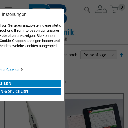
Zum
Mein
0
Suche
Inhalt
 Einstellungen
springen
 von Services anzubieten, diese stetig
echend Ihrer Interessen auf unserer
webseiten anzuzeigen. Sie können
 Cookie-Gruppen anzeigen lassen und
heiden, welche Cookies ausgespielt
Sie diese Auswahl. Wenn Sie "alle
Ab
Sortieren nach
en Sie in die Verwendung aller Cookies
so
Sie nach Ihrer Bestätigung in unserer
ARZTBEDARF
ysis Cookies
Artikel
1
-
12
von
251
DIAGNOSE- UND THERAPIEGERÄTE
ICHERN
EN & SPEICHERN